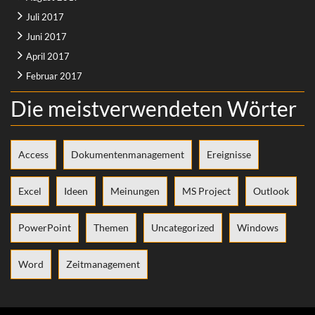
Juli 2017
Juni 2017
April 2017
Februar 2017
Die meistverwendeten Wörter
Access
Dokumentenmanagement
Ereignisse
Excel
Ideen
Meinungen
MS Project
Outlook
PowerPoint
Themen
Uncategorized
Windows
Word
Zeitmanagement