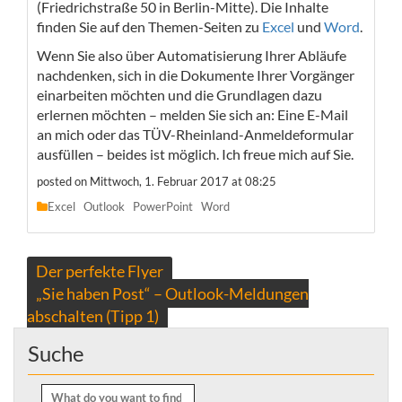
(Friedrichstraße 50 in Berlin-Mitte). Die Inhalte
finden Sie auf den Themen-Seiten zu
Excel
und
Word​
.
Wenn Sie also über Automatisierung Ihrer Abläufe
nachdenken, sich in die Dokumente Ihrer Vorgänger
einarbeiten möchten und die Grundlagen dazu
erlernen möchten – melden Sie sich an: Eine E-Mail
an mich oder das TÜV-Rheinland-Anmeldeformular
ausfüllen – beides ist möglich. Ich freue mich auf Sie.​
posted on Mittwoch, 1. Februar 2017 at 08:25
Excel
Outlook
PowerPoint
Word
Beitragsnavigation
Der perfekte Flyer
„Sie haben Post“ – Outlook-Meldungen
abschalten (Tipp 1)
Suche
Search