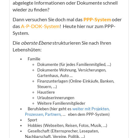
abgelegte Informationen oder Dokumente schnell
wieder zu finden?
Dann versuchen Sie doch mal das
PPP-System
oder
das
A-P-DOK​-System
! Heute hier nur zum PPP-
System.
Die
oberste Ebene
strukturieren Sie nach Ihren
Lebenshüten:
Familie
Dokumente (für jedes Familienmitglied, …)
Dokumente Wohnung, Versicherungen,
Gartenhaus, Auto …
Finanzunterlagen (Online-Einkäufe, Banke​​n,
Steuern, …)
Haustiere
Urlaubserinnerungen
Weitere Familienmitglieder
Berufsleben (hier geht es
weiter mit Projekten,
Prozessen, Partnern
, … eben dem PPP-System)
Sport
Hobbies (Webseiten, Reisen, Fotos, Musik, …)
Gesellschaft (Elternsprecher, Lesepaten,
Nachbarschaft, Vereine, Politik, …)