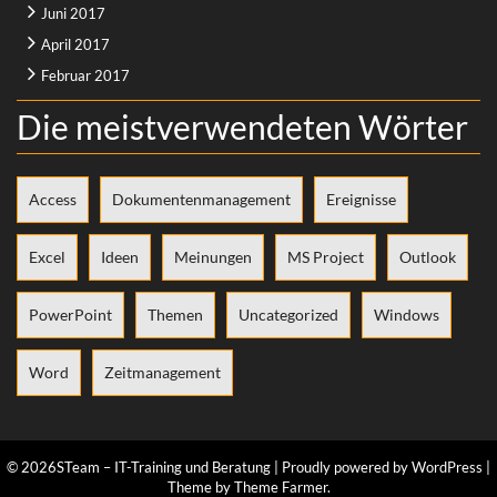
Juni 2017
April 2017
Februar 2017
Die meistverwendeten Wörter
Access
Dokumentenmanagement
Ereignisse
Excel
Ideen
Meinungen
MS Project
Outlook
PowerPoint
Themen
Uncategorized
Windows
Word
Zeitmanagement
© 2026STeam – IT-Training und Beratung
|
Proudly powered by WordPress
|
Theme by
Theme Farmer
.