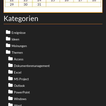
29
30
31
« Dez.
Feb. »
Kategorien
Ereignisse
Ideen
Meinungen
Themen
Access
Dokumentenmanagement
Excel
MS Project
Outlook
PowerPoint
Windows
Word