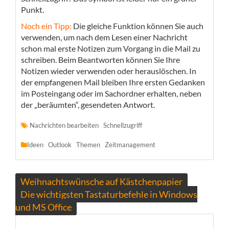
Punkt.
Noch ein Tipp:
Die gleiche Funktion können Sie auch
verwenden, um nach dem Lesen einer Nachricht
schon mal erste Notizen zum Vorgang in die Mail zu
schreiben. Beim Beantworten können Sie Ihre
Notizen wieder verwenden oder herauslöschen. In
der empfangenen Mail bleiben Ihre ersten Gedanken
im Posteingang oder im Sachordner erhalten, neben
der „beräumten“, gesendeten Antwort.
Nachrichten bearbeiten
Schnellzugriff
Ideen
Outlook
Themen
Zeitmanagement
Beitragsnavigation
Weihnachtswünsche auf Kästchenpapier
Die wichtigsten Tastaturbefehle in Windows
und MS Office