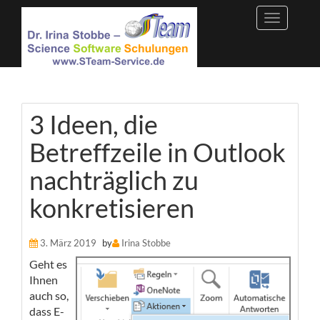
Skip
to
content
3 Ideen, die
Betreffzeile in Outlook
nachträglich zu
konkretisieren
3. März 2019
by
Irina Stobbe
Geht es
Ihnen
auch so,
dass E-